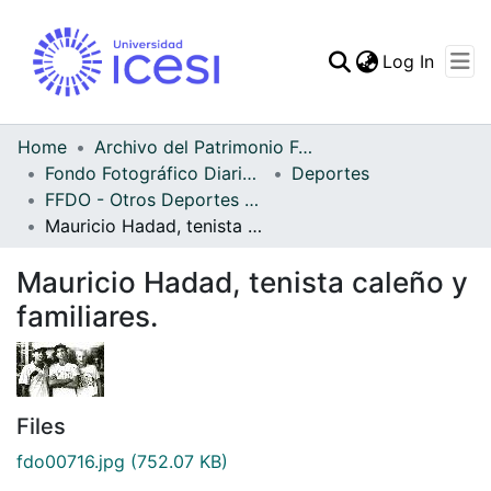
(curren
Log In
Communities & Collec
All of DSpace
Home
Archivo del Patrimonio Fotográfico y Fílmico del Valle del Cauca
Fondo Fotográfico Diario Occidente
Deportes
Statistics
FFDO - Otros Deportes - Patrimonial
Mauricio Hadad, tenista caleño y familiares.
Mauricio Hadad, tenista caleño y
familiares.
Files
fdo00716.jpg
(752.07 KB)