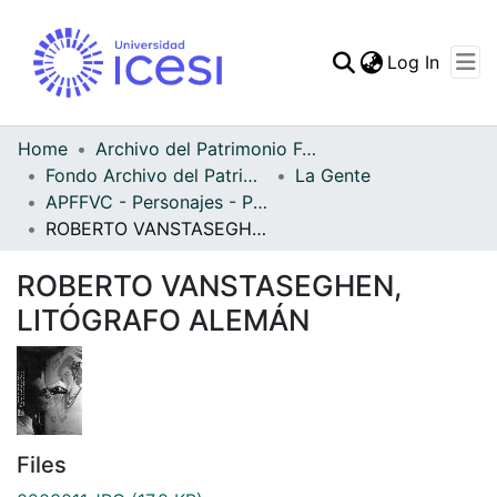
(curren
Log In
Communities & Collec
All of DSpace
Home
Archivo del Patrimonio Fotográfico y Fílmico del Valle del Cauca
Fondo Archivo del Patrimonio Fotográfico y Fílmico del Valle del Cauca
La Gente
Statistics
APFFVC - Personajes - Patrimonial
ROBERTO VANSTASEGHEN, LITÓGRAFO ALEMÁN
ROBERTO VANSTASEGHEN,
LITÓGRAFO ALEMÁN
Files