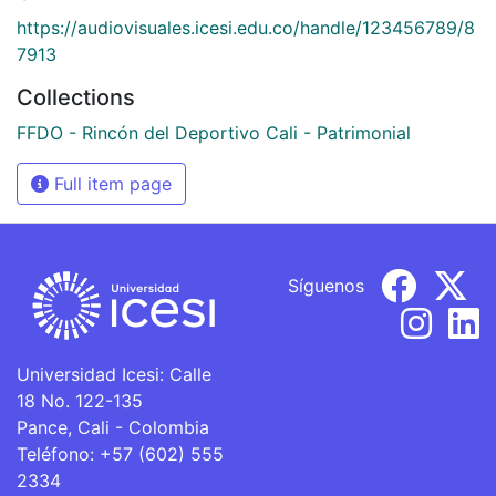
https://audiovisuales.icesi.edu.co/handle/123456789/8
7913
Collections
FFDO - Rincón del Deportivo Cali - Patrimonial
Full item page
Síguenos
Universidad Icesi: Calle
18 No. 122-135
Pance, Cali - Colombia
Teléfono: +57 (602) 555
2334