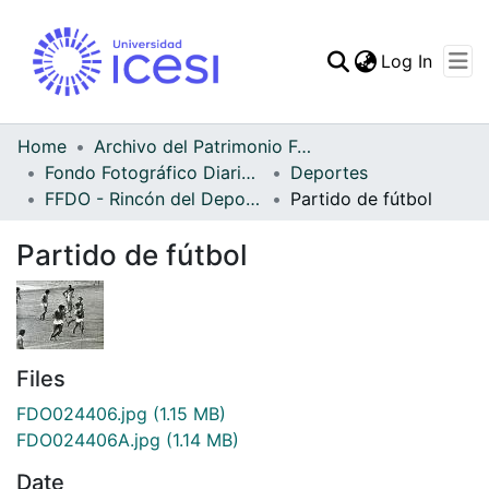
(curren
Log In
Communities & Collec
All of DSpace
Home
Archivo del Patrimonio Fotográfico y Fílmico del Valle del Cauca
Fondo Fotográfico Diario Occidente
Deportes
Statistics
FFDO - Rincón del Deportivo Cali - Patrimonial
Partido de fútbol
Partido de fútbol
Files
FDO024406.jpg
(1.15 MB)
FDO024406A.jpg
(1.14 MB)
Date