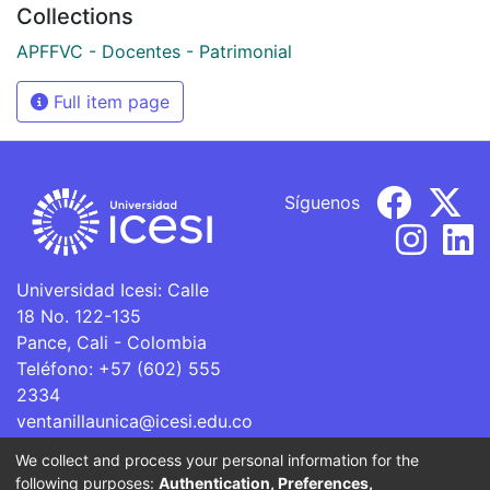
Collections
APFFVC - Docentes - Patrimonial
Full item page
Síguenos
Universidad Icesi: Calle
18 No. 122-135
Pance, Cali - Colombia
Teléfono: +57 (602) 555
2334
ventanillaunica@icesi.edu.co
We collect and process your personal information for the
La Universidad Icesi es una Institución de Educación
following purposes:
Authentication, Preferences,