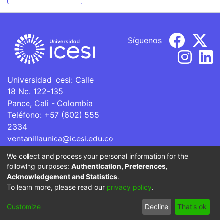
Síguenos
Universidad Icesi: Calle
18 No. 122-135
Pance, Cali - Colombia
Teléfono: +57 (602) 555
2334
ventanillaunica@icesi.edu.co
We collect and process your personal information for the
La Universidad Icesi es una Institución de Educación
following purposes:
Authentication, Preferences,
Superior que se encuentra sujeta a inspección y vigilancia
Acknowledgement and Statistics
.
por parte del Ministerio de Educación Nacional.
To learn more, please read our
privacy policy
.
Cookie
Privacy
End User
Send
Customize
Decline
That's ok
settings
policy
Agreement
Feedback