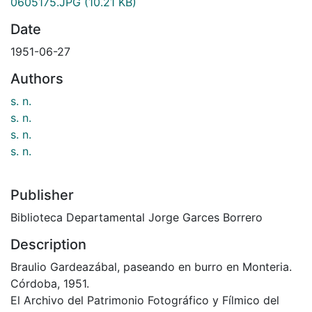
0605175.JPG
(10.21 KB)
Date
1951-06-27
Authors
s. n.
s. n.
s. n.
s. n.
Publisher
Biblioteca Departamental Jorge Garces Borrero
Description
Braulio Gardeazábal, paseando en burro en Monteria.
Córdoba, 1951.
El Archivo del Patrimonio Fotográfico y Fílmico del