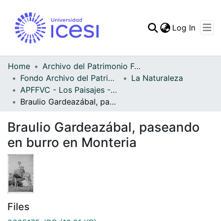
(curren
Log In
Communities & Collec
All of DSpace
Home
Archivo del Patrimonio Fotográfico y Fílmico del Valle del Cauca
Fondo Archivo del Patrimonio Fotográfico y Fílmico del Valle del Cauca
La Naturaleza
Statistics
APFFVC - Los Paisajes - Patrimonial
Braulio Gardeazábal, paseando en burro en Monteria
Braulio Gardeazábal, paseando
en burro en Monteria
Files