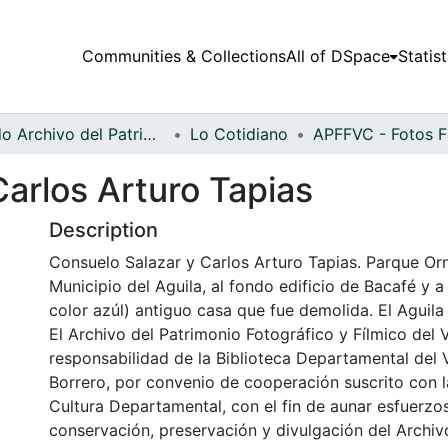
Communities & Collections
All of DSpace
Statist
Fondo Archivo del Patrimonio Fotográfico y Fílmico del Valle del Cauca
Lo Cotidiano
arlos Arturo Tapias
Description
Consuelo Salazar y Carlos Arturo Tapias. Parque Or
Municipio del Aguila, al fondo edificio de Bacafé y a
color azúl) antiguo casa que fue demolida. El Aguila
El Archivo del Patrimonio Fotográfico y Fílmico del 
responsabilidad de la Biblioteca Departamental del 
Borrero, por convenio de cooperación suscrito con l
Cultura Departamental, con el fin de aunar esfuerzo
conservación, preservación y divulgación del Archivo