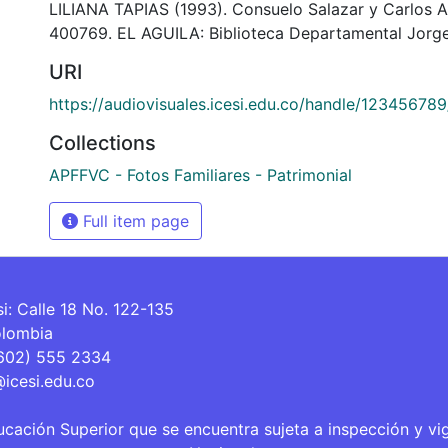
LILIANA TAPIAS (1993). Consuelo Salazar y Carlos A
400769. EL AGUILA: Biblioteca Departamental Jorge
URI
https://audiovisuales.icesi.edu.co/handle/12345678
Collections
APFFVC - Fotos Familiares - Patrimonial
Full item page
si: Calle 18 No. 122-135
olombia
(602) 555 2334
@icesi.edu.co
ucación Superior que se encuentra sujeta a inspección y vi