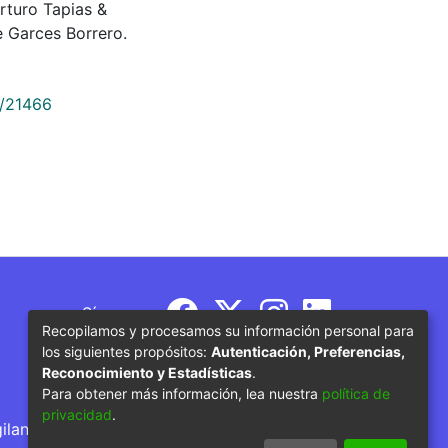
rturo Tapias &
 Garces Borrero.
9/21466
Síguenos
Recopilamos y procesamos su información personal para
los siguientes propósitos:
Autenticación, Preferencias,
Reconocimiento y Estadísticas
.
Para obtener más información, lea nuestra
política de
privacidad
.
gilancia por parte del Ministerio de Educación