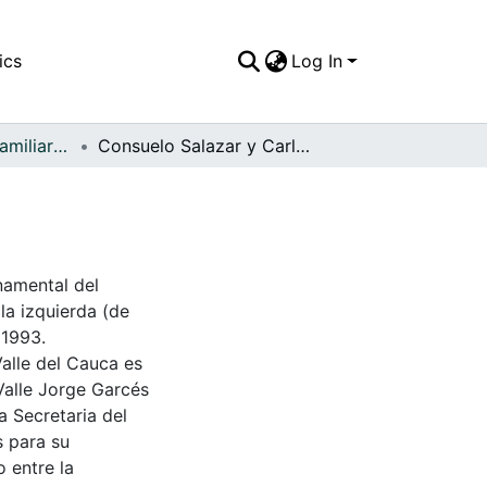
ics
Log In
APFFVC - Fotos Familiares - Patrimonial
Consuelo Salazar y Carlos Arturo Tapias
namental del
 la izquierda (de
 1993.
Valle del Cauca es
Valle Jorge Garcés
a Secretaria del
s para su
 entre la