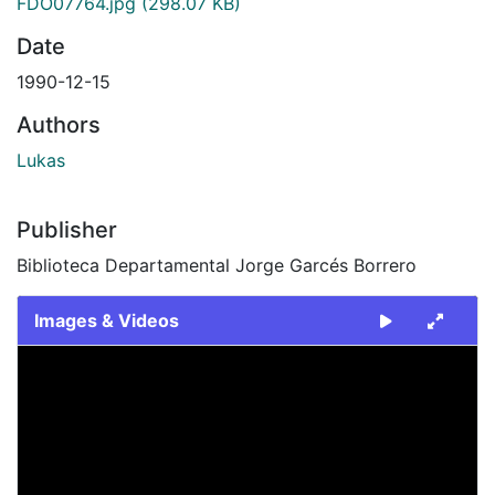
FDO07764.jpg
(298.07 KB)
Date
1990-12-15
Authors
Lukas
Publisher
Biblioteca Departamental Jorge Garcés Borrero
Images & Videos
Slide 1 of 1