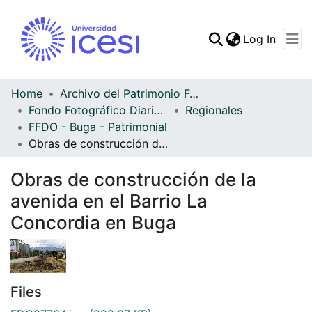
(curren
Log In
Communities & Collec
All of DSpace
Home
Archivo del Patrimonio Fotográfico y Fílmico del Valle del Cauca
Fondo Fotográfico Diario Occidente
Regionales
Statistics
FFDO - Buga - Patrimonial
Obras de construcción de la avenida en el Barrio La Concordia en Buga
Obras de construcción de la
avenida en el Barrio La
Concordia en Buga
Files