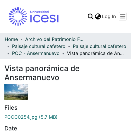
(curren
Log In
Communities & Collec
All of DSpace
Home
Archivo del Patrimonio Fotográfico y Fílmico del Valle del Cauca
Paisaje cultural cafetero
Paisaje cultural cafetero
Statistics
PCC - Ansermanuevo
Vista panorámica de Ansermanuevo
Vista panorámica de
Ansermanuevo
Files
PCCC0254.jpg
(5.7 MB)
Date