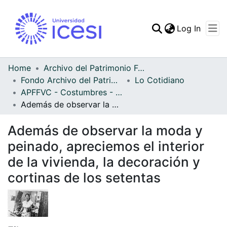
(curren
Log In
Communities & Collec
All of DSpace
Home
Archivo del Patrimonio Fotográfico y Fílmico del Valle del Cauca
Fondo Archivo del Patrimonio Fotográfico y Fílmico del Valle del Cauca
Lo Cotidiano
Statistics
APFFVC - Costumbres - Patrimonial
Además de observar la moda y peinado, apreciemos el interior de la vivienda, la decoración y cortinas de los setentas
Además de observar la moda y
peinado, apreciemos el interior
de la vivienda, la decoración y
cortinas de los setentas