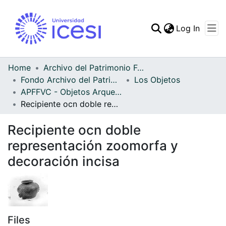
(curren
Log In
Communities & Collec
All of DSpace
Home
Archivo del Patrimonio Fotográfico y Fílmico del Valle del Cauca
Fondo Archivo del Patrimonio Fotográfico y Fílmico del Valle del Cauca
Los Objetos
Statistics
APFFVC - Objetos Arqueológico - Patrimonial
Recipiente ocn doble representación zoomorfa y decoración incisa
Recipiente ocn doble
representación zoomorfa y
decoración incisa
Files