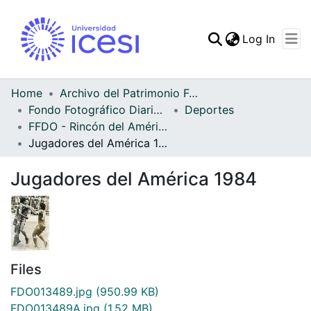
(curren
Log In
Communities & Collec
All of DSpace
Home
Archivo del Patrimonio Fotográfico y Fílmico del Valle del Cauca
Fondo Fotográfico Diario Occidente
Deportes
Statistics
FFDO - Rincón del América - Patrimonial
Jugadores del América 1984
Jugadores del América 1984
Files
FDO013489.jpg
(950.99 KB)
FDO013489A.jpg
(1.52 MB)