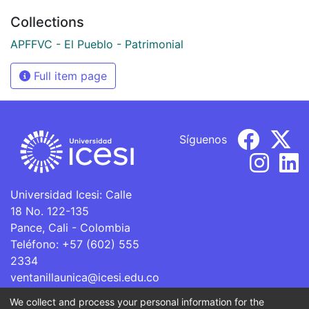
Collections
APFFVC - El Pueblo - Patrimonial
Full item page
Síguenos
Universidad Icesi: Calle
18 No. 122-135
Pance, Cali - Colombia
Teléfono: +57 (602) 555
2334
ventanillaunica@icesi.edu.co
We collect and process your personal information for the