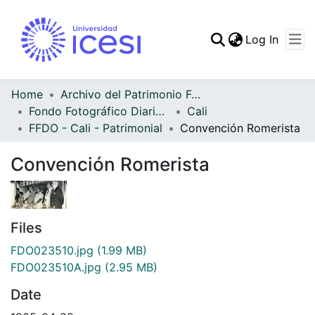
(curren
Log In
Communities & Collec
All of DSpace
Home
Archivo del Patrimonio Fotográfico y Fílmico del Valle del Cauca
Fondo Fotográfico Diario Occidente
Cali
Statistics
FFDO - Cali - Patrimonial
Convención Romerista
Convención Romerista
Files
FDO023510.jpg
(1.99 MB)
FDO023510A.jpg
(2.95 MB)
Date