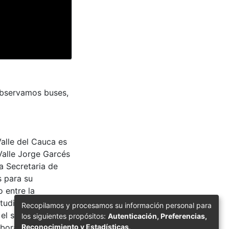
 observamos buses,
Valle del Cauca es
Valle Jorge Garcés
a Secretaria de
s para su
 entre la
tudiantes e
Recopilamos y procesamos su información personal para
 el su uso y
los siguientes propósitos:
Autenticación, Preferencias,
Reconocimiento y Estadísticas
.
aborador en el