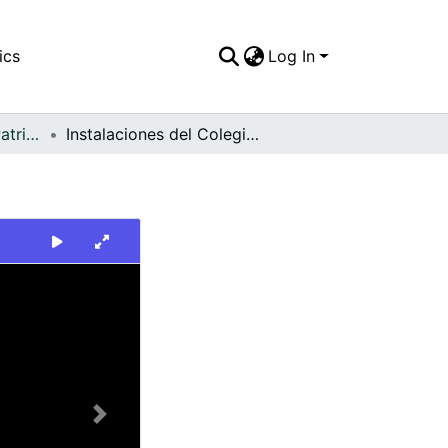
ics
Log In
FFDO - Escenario - Patrimonial
Instalaciones del Colegio Berchmans. Cali
Next