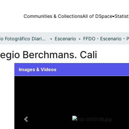
Communities & Collections
All of DSpace
Statist
Fondo Fotográfico Diario Occidente
Escenario
legio Berchmans. Cali
Images & Videos
Slide 1 of 1
Previous