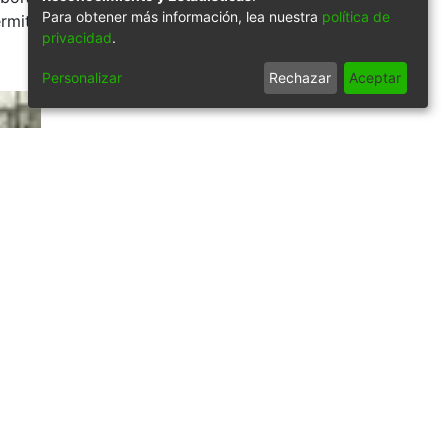
Para obtener más información, lea nuestra
política de
rmite la consulta
privacidad
.
Personalizar
Rechazar
Aceptar
erchmans. Cali.
rcés Borrero.