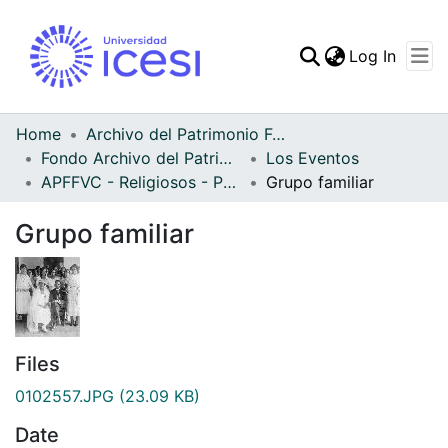
(curren
Log In
Communities & Collec
All of DSpace
Home
Archivo del Patrimonio Fotográfico y Fílmico del Valle del Cauca
Fondo Archivo del Patrimonio Fotográfico y Fílmico del Valle del Cauca
Los Eventos
Statistics
APFFVC - Religiosos - Patrimonial
Grupo familiar
Grupo familiar
Files
0102557.JPG
(23.09 KB)
Date