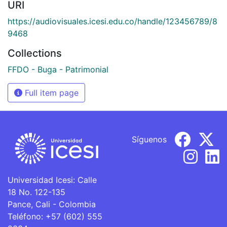
URI
https://audiovisuales.icesi.edu.co/handle/123456789/8
9468
Collections
FFDO - Buga - Patrimonial
Full item page
Síguenos
Universidad Icesi: Calle
18 No. 122-135
Pance, Cali - Colombia
Teléfono: +57 (602) 555