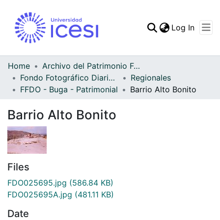
(curren
Log In
Communities & Collec
All of DSpace
Home
Archivo del Patrimonio Fotográfico y Fílmico del Valle del Cauca
Fondo Fotográfico Diario Occidente
Regionales
Statistics
FFDO - Buga - Patrimonial
Barrio Alto Bonito
Barrio Alto Bonito
Files
FDO025695.jpg
(586.84 KB)
FDO025695A.jpg
(481.11 KB)
Date