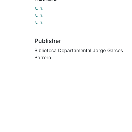
s. n.
s. n.
s. n.
Publisher
Biblioteca Departamental Jorge Garces
Borrero