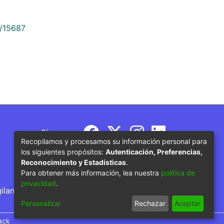
9/15687
Síguenos
Recopilamos y procesamos su información personal para
los siguientes propósitos:
Autenticación, Preferencias,
Reconocimiento y Estadísticas
.
Para obtener más información, lea nuestra
política de
privacidad
.
gilancia por parte del Ministerio de Educación
Personalizar
Rechazar
Aceptar
ack