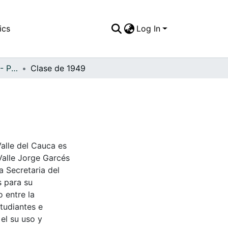
ics
Log In
APFFVC - Personajes - Patrimonial
Clase de 1949
Valle del Cauca es
Valle Jorge Garcés
a Secretaria del
s para su
 entre la
tudiantes e
 el su uso y