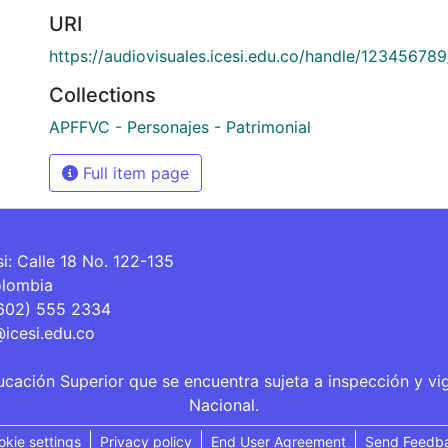
URI
https://audiovisuales.icesi.edu.co/handle/12345678
Collections
APFFVC - Personajes - Patrimonial
Full item page
si: Calle 18 No. 122-135
olombia
(602) 555 2334
@icesi.edu.co
ucación Superior que se encuentra sujeta a inspección y vi
Nacional.
okie settings
Privacy policy
End User Agreement
Send Feedb