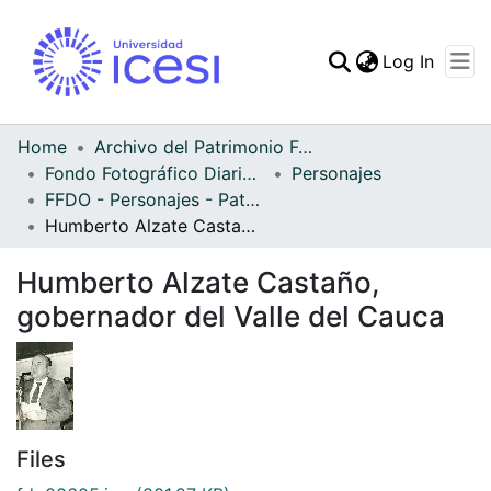
(curren
Log In
Communities & Collec
All of DSpace
Home
Archivo del Patrimonio Fotográfico y Fílmico del Valle del Cauca
Fondo Fotográfico Diario Occidente
Personajes
Statistics
FFDO - Personajes - Patrimonial
Humberto Alzate Castaño, gobernador del Valle del Cauca
Humberto Alzate Castaño,
gobernador del Valle del Cauca
Files