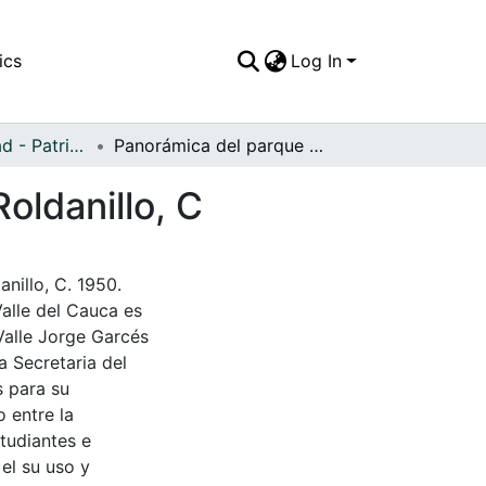
ics
Log In
APFFVC - Ciudad - Patrimonial
Panorámica del parque principal Elías Guerrero, Roldanillo, C
oldanillo, C
nillo, C. 1950.
Valle del Cauca es
Valle Jorge Garcés
a Secretaria del
s para su
 entre la
tudiantes e
 el su uso y