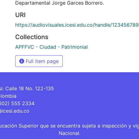
Departamental Jorge Garces Borrero.
URI
https://audiovisuales.icesi.edu.co/handle/12345678
Collections
APFFVC - Ciudad - Patrimonial
Full item page
si: Calle 18 No. 122-135
olombia
(602) 555 2334
@icesi.edu.co
ucación Superior que se encuentra sujeta a inspección y vi
Nacional.