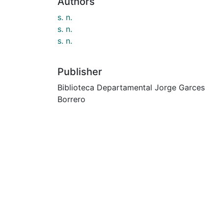
Authors
s. n.
s. n.
s. n.
Publisher
Biblioteca Departamental Jorge Garces
Borrero