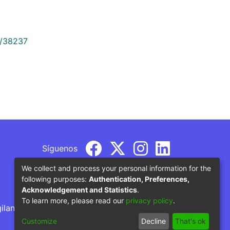
9/38237
Síguenos
We collect and process your personal information for the
following purposes:
Authentication, Preferences,
Acknowledgement and Statistics
.
To learn more, please read our
privacy policy
.
gilancia por parte del Ministerio de Educación
Customize
Decline
That's ok