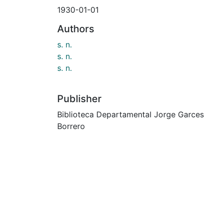
1930-01-01
Authors
s. n.
s. n.
s. n.
Publisher
Biblioteca Departamental Jorge Garces
Borrero