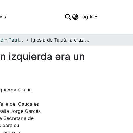
ics
Log In
APFFVC - Ciudad - Patrimonial
Iglesia de Tuluá, la cruz que aparece en la margen izquierda era un símbolo muy utilizado en este tipo de lugares
n izquierda era un
zquierda era un
Valle del Cauca es
Valle Jorge Garcés
a Secretaria del
s para su
 entre la