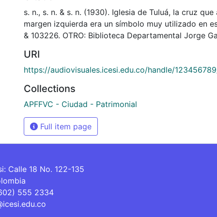
s. n., s. n. & s. n. (1930). Iglesia de Tuluá, la cruz qu
margen izquierda era un símbolo muy utilizado en es
& 103226. OTRO: Biblioteca Departamental Jorge Ga
URI
https://audiovisuales.icesi.edu.co/handle/12345678
Collections
APFFVC - Ciudad - Patrimonial
Full item page
si: Calle 18 No. 122-135
olombia
(602) 555 2334
@icesi.edu.co