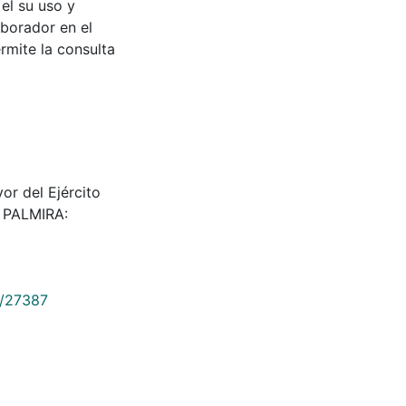
 el su uso y
aborador en el
rmite la consulta
ayor del Ejército
. PALMIRA:
9/27387