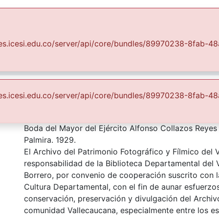
Communities & Collections
All of DSpace
Statist
suales.icesi.edu.co/server/api/core/bundles/89970238-8fa
Fondo Archivo del Patrimonio Fotográfico y Fílmico del Valle del Cauca
Lo Cotidiano
jército Alfonso Collazos Re
suales.icesi.edu.co/server/api/core/bundles/89970238-8fa
Description
Boda del Mayor del Ejército Alfonso Collazos Reyes 
Palmira. 1929.
El Archivo del Patrimonio Fotográfico y Fílmico del 
responsabilidad de la Biblioteca Departamental del 
Borrero, por convenio de cooperación suscrito con l
Cultura Departamental, con el fin de aunar esfuerzo
conservación, preservación y divulgación del Archivo
comunidad Vallecaucana, especialmente entre los es