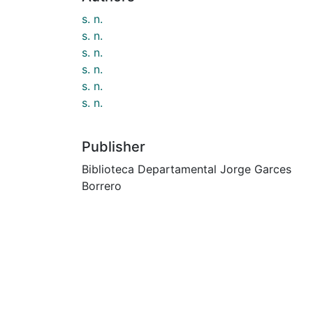
s. n.
s. n.
s. n.
s. n.
s. n.
s. n.
Publisher
Biblioteca Departamental Jorge Garces
Borrero