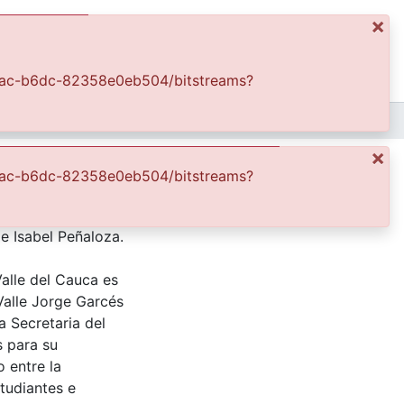
×
ics
Log In
b-48ac-b6dc-82358e0eb504/bitstreams?
APFFVC - Moda - Patrimonial
Boda del Mayor del Ejército Alfonso Collazos Reyes e Isabel Peñaloza
×
yes e Isabel Peñaloza
b-48ac-b6dc-82358e0eb504/bitstreams?
e Isabel Peñaloza.
Valle del Cauca es
Valle Jorge Garcés
a Secretaria del
s para su
 entre la
tudiantes e