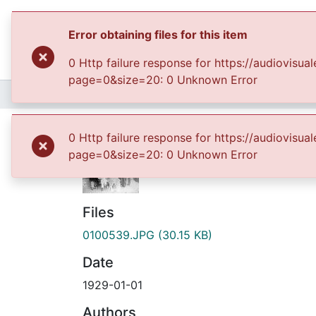
Error obtaining files for this item
0 Http failure response for https://audiovi
page=0&size=20: 0 Unknown Error
Home
Archivo del Patrimonio Fotográfico y Fílmico del Valle del Cauca
Boda del Mayor del E
0 Http failure response for https://audiovi
page=0&size=20: 0 Unknown Error
Files
0100539.JPG
(30.15 KB)
Date
1929-01-01
Authors