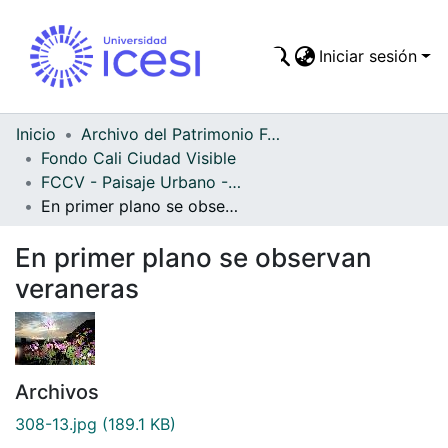
Iniciar sesión
Comunidades
Todo DSpace
Inicio
Archivo del Patrimonio Fotográfico y Fílmico del Valle del Cauca
Fondo Cali Ciudad Visible
Estadísticas
FCCV - Paisaje Urbano - Patrimonial
En primer plano se observan veraneras
En primer plano se observan
veraneras
Archivos
308-13.jpg
(189.1 KB)