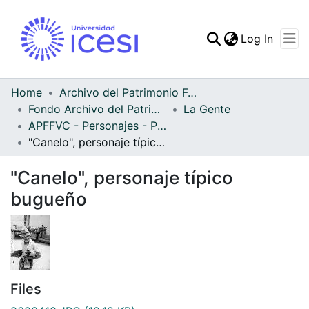
(curren
Log In
Communities & Collec
All of DSpace
Home
Archivo del Patrimonio Fotográfico y Fílmico del Valle del Cauca
Fondo Archivo del Patrimonio Fotográfico y Fílmico del Valle del Cauca
La Gente
Statistics
APFFVC - Personajes - Patrimonial
"Canelo", personaje típico bugueño
"Canelo", personaje típico
bugueño
Files