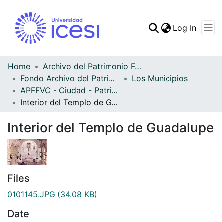
(curren
Log In
Communities & Collec
All of DSpace
Home
Archivo del Patrimonio Fotográfico y Fílmico del Valle del Cauca
Fondo Archivo del Patrimonio Fotográfico y Fílmico del Valle del Cauca
Los Municipios
Statistics
APFFVC - Ciudad - Patrimonial
Interior del Templo de Guadalupe
Interior del Templo de Guadalupe
Files
0101145.JPG
(34.08 KB)
Date