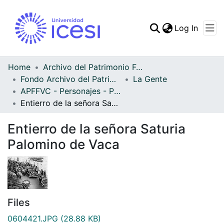
(curren
Log In
Communities & Collec
All of DSpace
Home
Archivo del Patrimonio Fotográfico y Fílmico del Valle del Cauca
Fondo Archivo del Patrimonio Fotográfico y Fílmico del Valle del Cauca
La Gente
Statistics
APFFVC - Personajes - Patrimonial
Entierro de la señora Saturia Palomino de Vaca
Entierro de la señora Saturia
Palomino de Vaca
Files
0604421.JPG
(28.88 KB)