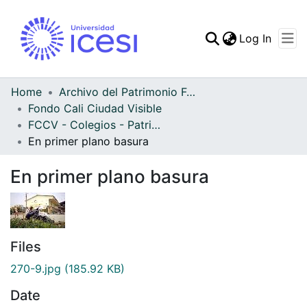
(curren
Log In
Communities & Collec
All of DSpace
Home
Archivo del Patrimonio Fotográfico y Fílmico del Valle del Cauca
Fondo Cali Ciudad Visible
Statistics
FCCV - Colegios - Patrimonial
En primer plano basura
En primer plano basura
Files
270-9.jpg
(185.92 KB)
Date