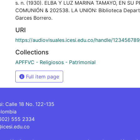
s. n. (1930). ELBA Y LUZ MARINA TAMAYO, EN SU 
COMUNIÓN & 202538. LA UNION: Biblioteca Depart
Garces Borrero.
URI
https://audiovisuales.icesi.edu.co/handle/12345678
Collections
APFFVC - Religiosos - Patrimonial
Full item page
si: Calle 18 No. 122-135
olombia
(602) 555 2334
@icesi.edu.co