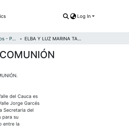
ics
Log In
APFFVC - Religiosos - Patrimonial
ELBA Y LUZ MARINA TAMAYO, EN SU PRIMERA COMUNIÓN
A COMUNIÓN
MUNIÓN.
Valle del Cauca es
Valle Jorge Garcés
a Secretaria del
s para su
 entre la