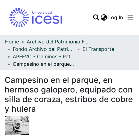
(curren
Log In
Communities & Collec
All of DSpace
Home
Archivo del Patrimonio Fotográfico y Fílmico del Valle del Cauca
Fondo Archivo del Patrimonio Fotográfico y Fílmico del Valle del Cauca
El Transporte
Statistics
APFFVC - Caminos - Patrimonial
Campesino en el parque, en hermoso galopero, equipado con silla de coraza, estribos de cobre y hulera
Campesino en el parque, en
hermoso galopero, equipado con
silla de coraza, estribos de cobre
y hulera