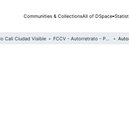
Communities & Collections
All of DSpace
Statist
o Cali Ciudad Visible
FCCV - Autorretrato - Patrimonial
Auto