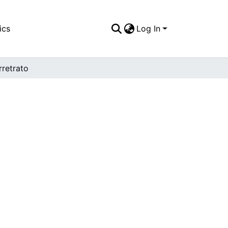
ics
Log In
rretrato