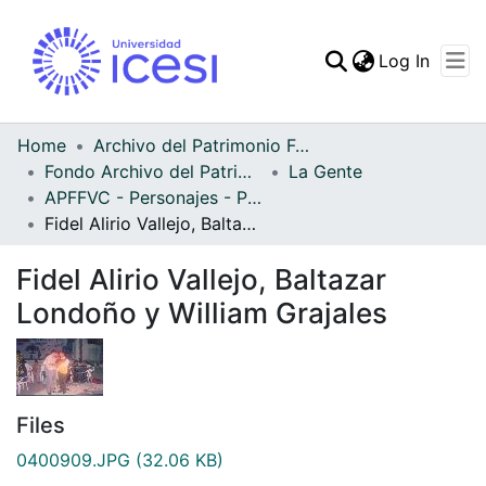
(curren
Log In
Communities & Collec
All of DSpace
Home
Archivo del Patrimonio Fotográfico y Fílmico del Valle del Cauca
Fondo Archivo del Patrimonio Fotográfico y Fílmico del Valle del Cauca
La Gente
Statistics
APFFVC - Personajes - Patrimonial
Fidel Alirio Vallejo, Baltazar Londoño y William Grajales
Fidel Alirio Vallejo, Baltazar
Londoño y William Grajales
Files
0400909.JPG
(32.06 KB)