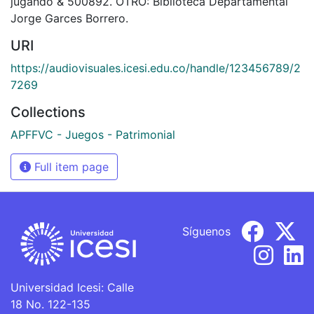
jugando & 500892. OTRO: Biblioteca Departamental
Jorge Garces Borrero.
URI
https://audiovisuales.icesi.edu.co/handle/123456789/2
7269
Collections
APFFVC - Juegos - Patrimonial
Full item page
Síguenos
Universidad Icesi: Calle
18 No. 122-135