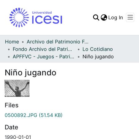
(curren
Log In
Communities & Collec
All of DSpace
Home
Archivo del Patrimonio Fotográfico y Fílmico del Valle del Cauca
Fondo Archivo del Patrimonio Fotográfico y Fílmico del Valle del Cauca
Lo Cotidiano
Statistics
APFFVC - Juegos - Patrimonial
Niño jugando
Niño jugando
Files
0500892.JPG
(51.54 KB)
Date
1990-01-01