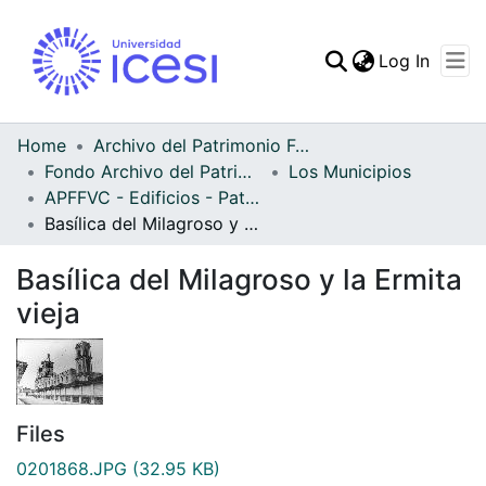
(curren
Log In
Communities & Collec
All of DSpace
Home
Archivo del Patrimonio Fotográfico y Fílmico del Valle del Cauca
Fondo Archivo del Patrimonio Fotográfico y Fílmico del Valle del Cauca
Los Municipios
Statistics
APFFVC - Edificios - Patrimonial
Basílica del Milagroso y la Ermita vieja
Basílica del Milagroso y la Ermita
vieja
Files
0201868.JPG
(32.95 KB)