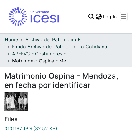
(curren
Log In
Communities & Collec
All of DSpace
Home
Archivo del Patrimonio Fotográfico y Fílmico del Valle del Cauca
Fondo Archivo del Patrimonio Fotográfico y Fílmico del Valle del Cauca
Lo Cotidiano
Statistics
APFFVC - Costumbres - Patrimonial
Matrimonio Ospina - Mendoza, en fecha por identificar
Matrimonio Ospina - Mendoza,
en fecha por identificar
Files
0101197.JPG
(32.52 KB)