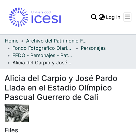
(curren
Log In
Communities & Collec
All of DSpace
Home
Archivo del Patrimonio Fotográfico y Fílmico del Valle del Cauca
Fondo Fotográfico Diario Occidente
Personajes
Statistics
FFDO - Personajes - Patrimonial
Alicia del Carpio y José Pardo Llada en el Estadio Olímpico Pascual Guerrero de Cali
Alicia del Carpio y José Pardo
Llada en el Estadio Olímpico
Pascual Guerrero de Cali
Files