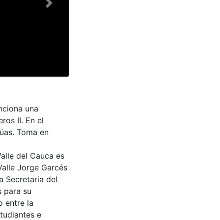
Next
unciona una
ros II. En el
púas. Toma en
Valle del Cauca es
Valle Jorge Garcés
a Secretaria del
s para su
 entre la
tudiantes e