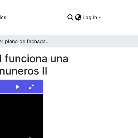
ics
Log In
Primer plano de fachada de edificación en la cual funciona una institución para niños especiales en el barrio Comuneros II
l funciona una
muneros II