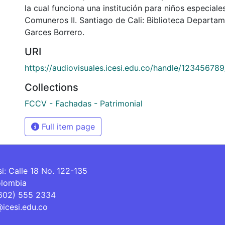
la cual funciona una institución para niños especiales
Comuneros II. Santiago de Cali: Biblioteca Departam
Garces Borrero.
URI
https://audiovisuales.icesi.edu.co/handle/12345678
Collections
FCCV - Fachadas - Patrimonial
Full item page
si: Calle 18 No. 122-135
olombia
(602) 555 2334
@icesi.edu.co