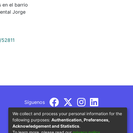
 en el barrio
ental Jorge
9/52811
Síguenos
We collect and process your personal information for the
following purposes:
Authentication, Preferences,
Acknowledgement and Statistics
.
To learn more, please read our
privacy policy
.