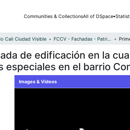
Communities & Collections
All of DSpace
Statist
o Cali Ciudad Visible
FCCV - Fachadas - Patrimonial
ada de edificación en la cua
os especiales en el barrio Co
Images & Videos
Slide 1 of 1