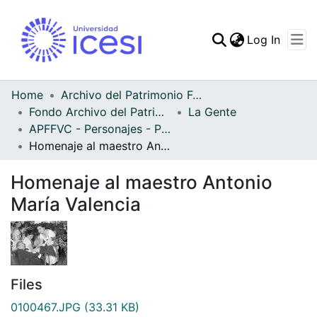
(curren
Log In
Communities & Collec
All of DSpace
Home
Archivo del Patrimonio Fotográfico y Fílmico del Valle del Cauca
Fondo Archivo del Patrimonio Fotográfico y Fílmico del Valle del Cauca
La Gente
Statistics
APFFVC - Personajes - Patrimonial
Homenaje al maestro Antonio María Valencia
Homenaje al maestro Antonio
María Valencia
Files
0100467.JPG
(33.31 KB)