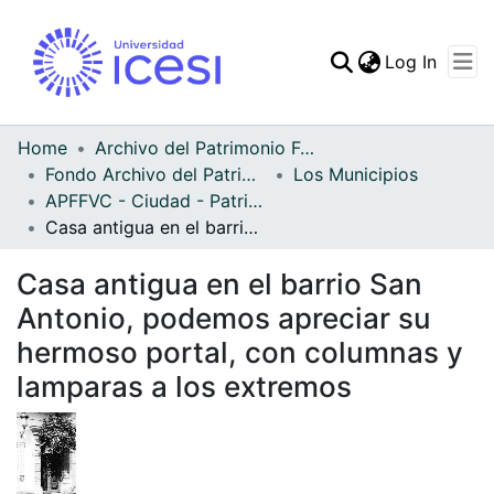
(curren
Log In
Communities & Collec
All of DSpace
Home
Archivo del Patrimonio Fotográfico y Fílmico del Valle del Cauca
Fondo Archivo del Patrimonio Fotográfico y Fílmico del Valle del Cauca
Los Municipios
Statistics
APFFVC - Ciudad - Patrimonial
Casa antigua en el barrio San Antonio, podemos apreciar su hermoso portal, con columnas y lamparas a los extremos
Casa antigua en el barrio San
Antonio, podemos apreciar su
hermoso portal, con columnas y
lamparas a los extremos