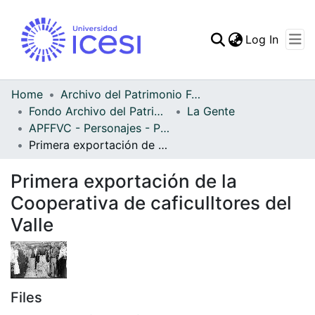
(curren
Log In
Communities & Collec
All of DSpace
Home
Archivo del Patrimonio Fotográfico y Fílmico del Valle del Cauca
Fondo Archivo del Patrimonio Fotográfico y Fílmico del Valle del Cauca
La Gente
Statistics
APFFVC - Personajes - Patrimonial
Primera exportación de la Cooperativa de caficulltores del Valle
Primera exportación de la
Cooperativa de caficulltores del
Valle
Files