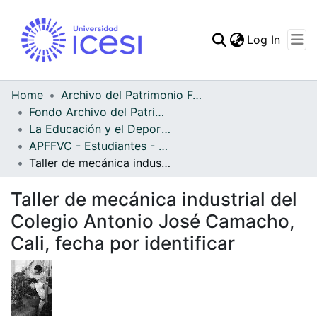
(curren
Log In
Communities & Collec
All of DSpace
Home
Archivo del Patrimonio Fotográfico y Fílmico del Valle del Cauca
Fondo Archivo del Patrimonio Fotográfico y Fílmico del Valle del Cauca
Statistics
La Educación y el Deporte
APFFVC - Estudiantes - Patrimonial
Taller de mecánica industrial del Colegio Antonio José Camacho, Cali, fecha por identificar
Taller de mecánica industrial del
Colegio Antonio José Camacho,
Cali, fecha por identificar