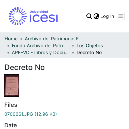
(curren
Log In
Communities & Collec
All of DSpace
Home
Archivo del Patrimonio Fotográfico y Fílmico del Valle del Cauca
Fondo Archivo del Patrimonio Fotográfico y Fílmico del Valle del Cauca
Los Objetos
Statistics
APFFVC - Libros y Documentos - Patrimonial
Decreto No
Decreto No
Files
0700661.JPG
(12.96 KB)
Date