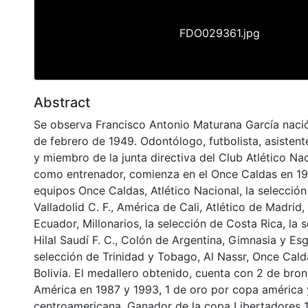
FDO029361.jpg
Abstract
Se observa Francisco Antonio Maturana García nació
de febrero de 1949. Odontólogo, futbolista, asistente
y miembro de la junta directiva del Club Atlético Nac
como entrenador, comienza en el Once Caldas en 198
equipos Once Caldas, Atlético Nacional, la selecció
Valladolid C. F., América de Cali, Atlético de Madrid,
Ecuador, Millonarios, la selección de Costa Rica, la s
Hilal Saudí F. C., Colón de Argentina, Gimnasia y Esg
selección de Trinidad y Tobago, Al Nassr, Once Cald
Bolivia. El medallero obtenido, cuenta con 2 de bro
América en 1987 y 1993, 1 de oro por copa américa
centroamericana. Ganador de la copa Libertadores 