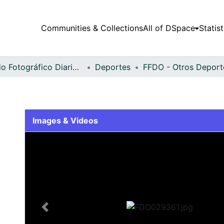
Communities & Collections
All of DSpace
Statist
Fondo Fotográfico Diario Occidente
Deportes
Images & Videos
Slide 1 of 2
Previous