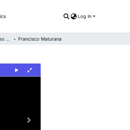
ics
Log In
FFDO - Otros Deportes - Patrimonial
Francisco Maturana
Next