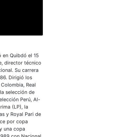
 en Quibdó el 15
, director técnico
ional. Su carrera
6. Dirigió los
n Colombia, Real
 la selección de
elección Perú, Al-
rima (LP), la
as y Royal Pari de
nce por copa
 y una copa
1989 con Nacional,