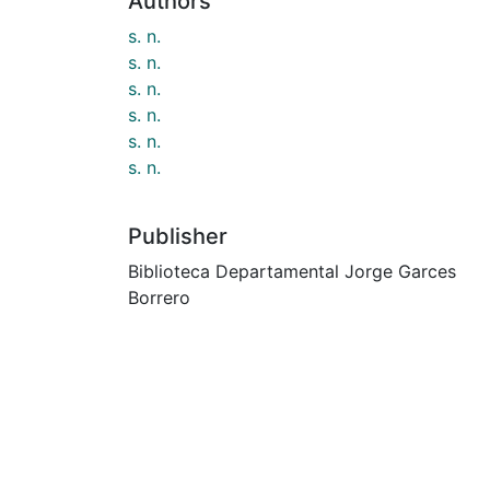
Authors
s. n.
s. n.
s. n.
s. n.
s. n.
s. n.
Publisher
Biblioteca Departamental Jorge Garces
Borrero