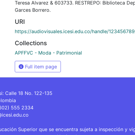
Teresa Alvarez & 603733. RESTREPO: Biblioteca De
Garces Borrero.
URI
https://audiovisuales.icesi.edu.co/handle/12345678
Collections
APFFVC - Moda - Patrimonial
Full item page
si: Calle 18 No. 122-135
olombia
(602) 555 2334
@icesi.edu.co
ucación Superior que se encuentra sujeta a inspección y vi