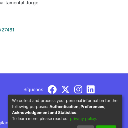
partamental Jorge
9/27461
Síguenos
We collect and process your personal information for the
following purposes:
Authentication, Preferences,
Acknowledgement and Statistics
.
To learn more, please read our
privacy policy
.
gilancia por parte del Ministerio de Educación