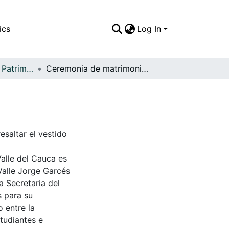
ics
Log In
APFFVC - Moda - Patrimonial
Ceremonia de matrimonio de Teresa Alvarez
saltar el vestido
Valle del Cauca es
Valle Jorge Garcés
a Secretaria del
s para su
 entre la
tudiantes e