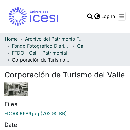
(curren
Log In
Communities & Collec
All of DSpace
Home
Archivo del Patrimonio Fotográfico y Fílmico del Valle del Cauca
Fondo Fotográfico Diario Occidente
Cali
Statistics
FFDO - Cali - Patrimonial
Corporación de Turismo del Valle
Corporación de Turismo del Valle
Files
FDO009686.jpg
(702.95 KB)
Date