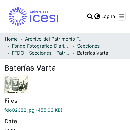
(curren
Log In
Communities & Collec
All of DSpace
Home
Archivo del Patrimonio Fotográfico y Fílmico del Valle del Cauca
Fondo Fotográfico Diario Occidente
Secciones
Statistics
FFDO - Secciones - Patrimonial
Baterías Varta
Baterías Varta
Files
fdo02382.jpg
(455.03 KB)
Date