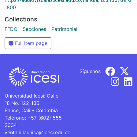
1800
Collections
FFDO - Secciones - Patrimonial
Full item page
Síguenos
Universidad Icesi: Calle
18 No. 122-135
Pance, Cali - Colombia
Teléfono: +57 (602) 555
2334
ventanillaunica@icesi.edu.co