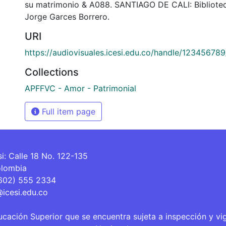
su matrimonio & A088. SANTIAGO DE CALI: Bibliote
Jorge Garces Borrero.
URI
https://audiovisuales.icesi.edu.co/handle/12345678
Collections
APFFVC - Amor - Patrimonial
Full item page
si: Calle 18 No. 122-135
olombia
(602) 555 2334
@icesi.edu.co
ucación Superior que se encuentra sujeta a inspección y vi