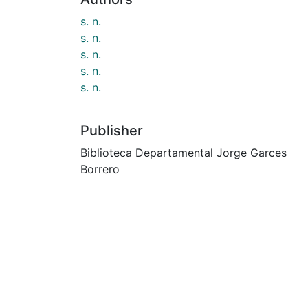
s. n.
s. n.
s. n.
s. n.
s. n.
Publisher
Biblioteca Departamental Jorge Garces
Borrero