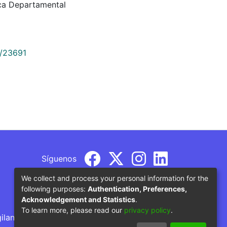
ca Departamental
9/23691
Síguenos
We collect and process your personal information for the
following purposes:
Authentication, Preferences,
Acknowledgement and Statistics
.
To learn more, please read our
privacy policy
.
gilancia por parte del Ministerio de Educación