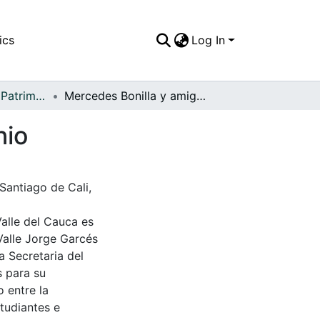
ics
Log In
APFFVC - Amor - Patrimonial
Mercedes Bonilla y amigas, el día de su matrimonio
nio
Santiago de Cali,
Valle del Cauca es
Valle Jorge Garcés
a Secretaria del
s para su
 entre la
tudiantes e