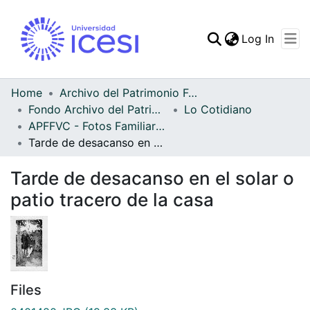
(curren
Log In
Communities & Collec
All of DSpace
Home
Archivo del Patrimonio Fotográfico y Fílmico del Valle del Cauca
Fondo Archivo del Patrimonio Fotográfico y Fílmico del Valle del Cauca
Lo Cotidiano
Statistics
APFFVC - Fotos Familiares - Patrimonial
Tarde de desacanso en el solar o patio tracero de la casa
Tarde de desacanso en el solar o
patio tracero de la casa
Files