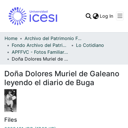
(curren
Log In
Communities & Collec
All of DSpace
Home
Archivo del Patrimonio Fotográfico y Fílmico del Valle del Cauca
Fondo Archivo del Patrimonio Fotográfico y Fílmico del Valle del Cauca
Lo Cotidiano
Statistics
APFFVC - Fotos Familiares - Patrimonial
Doña Dolores Muriel de Galeano leyendo el diario de Buga
Doña Dolores Muriel de Galeano
leyendo el diario de Buga
Files