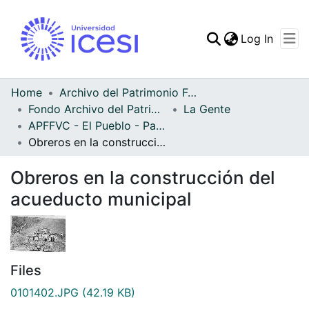
(curren
Log In
Communities & Collec
All of DSpace
Home
Archivo del Patrimonio Fotográfico y Fílmico del Valle del Cauca
Fondo Archivo del Patrimonio Fotográfico y Fílmico del Valle del Cauca
La Gente
Statistics
APFFVC - El Pueblo - Patrimonial
Obreros en la construcción del acueducto municipal
Obreros en la construcción del
acueducto municipal
Files
0101402.JPG
(42.19 KB)