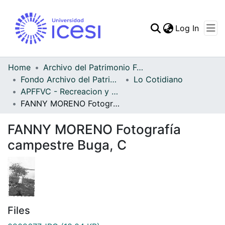
(curren
Log In
Communities & Collec
All of DSpace
Home
Archivo del Patrimonio Fotográfico y Fílmico del Valle del Cauca
Fondo Archivo del Patrimonio Fotográfico y Fílmico del Valle del Cauca
Lo Cotidiano
Statistics
APFFVC - Recreacion y Paseo - Patrimonial
FANNY MORENO Fotografía campestre Buga, C
FANNY MORENO Fotografía
campestre Buga, C
Files