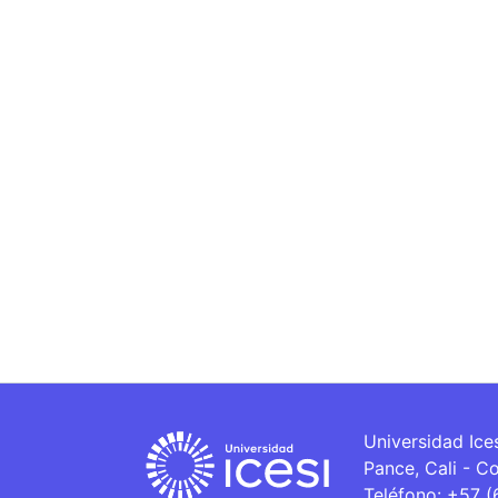
Universidad Ice
Pance, Cali - C
Teléfono: +57 