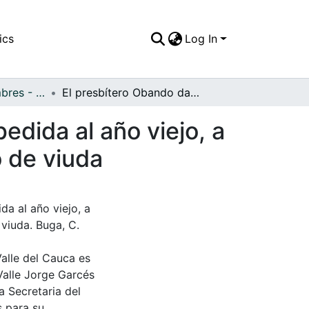
ics
Log In
APFFVC - Costumbres - Patrimonial
El presbítero Obando dando la bendición de despedida al año viejo, a su lado el señor jorge Luís Hernández disfrazado de viuda
edida al año viejo, a
o de viuda
a al año viejo, a
viuda. Buga, C.
Valle del Cauca es
Valle Jorge Garcés
a Secretaria del
s para su