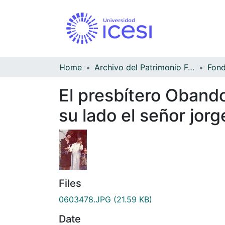
Home
Archivo del Patrimonio Fotográfico y Fílmico del Valle del Cauca
El presbítero Obando
su lado el señor jor
Files
0603478.JPG
(21.59 KB)
Date