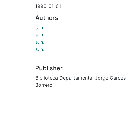
1990-01-01
Authors
s. n.
s. n.
s. n.
s. n.
Publisher
Biblioteca Departamental Jorge Garces
Borrero