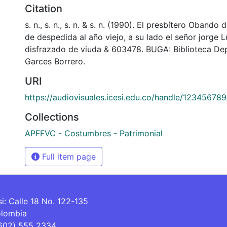
Citation
s. n., s. n., s. n. & s. n. (1990). El presbítero Obando
de despedida al año viejo, a su lado el señor jorge 
disfrazado de viuda & 603478. BUGA: Biblioteca De
Garces Borrero.
URI
https://audiovisuales.icesi.edu.co/handle/12345678
Collections
APFFVC - Costumbres - Patrimonial
Full item page
si: Calle 18 No. 122-135
olombia
(602) 555 2334