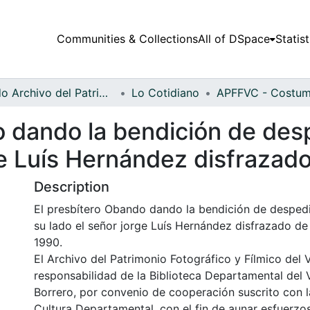
Communities & Collections
All of DSpace
Statist
Fondo Archivo del Patrimonio Fotográfico y Fílmico del Valle del Cauca
Lo Cotidiano
 dando la bendición de desp
ge Luís Hernández disfrazad
Description
El presbítero Obando dando la bendición de despedid
su lado el señor jorge Luís Hernández disfrazado de 
1990.
El Archivo del Patrimonio Fotográfico y Fílmico del 
responsabilidad de la Biblioteca Departamental del 
Borrero, por convenio de cooperación suscrito con l
Cultura Departamental, con el fin de aunar esfuerzo